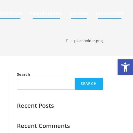
ROYECTOS
CONTÁCTANOS
GALERÍA
INSCRIPCION
>
placeholder.png
Op
Search
SEARCH
Recent Posts
Recent Comments