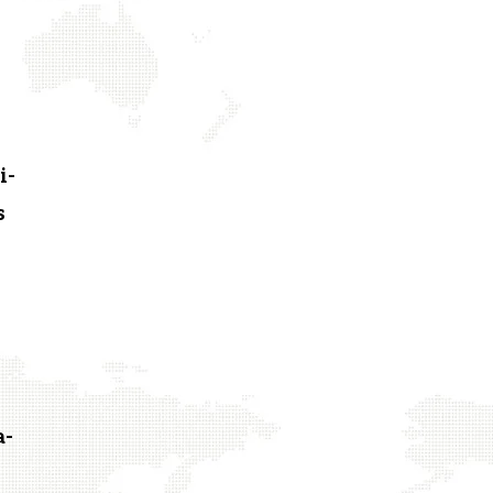
i­
s
a­
s