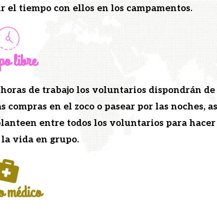
­tir el tiem­po con ellos en los campamentos.
po libre
oras de tra­ba­jo los vol­un­tar­ios dispon­drán de
nas com­pras en el zoco o pasear por las noches, as
planteen entre todos los vol­un­tar­ios para hac­er
 la vida en grupo.
o médico