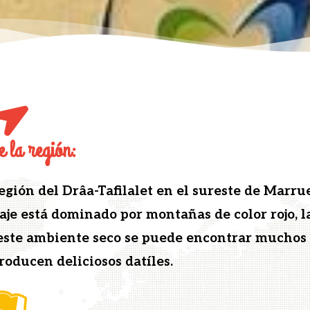
e la región:
región del Drâa-Tafi­lalet en el sureste de Mar­ru
je está dom­i­na­do por mon­tañas de col­or rojo, l
 este ambi­ente seco se puede encon­trar muchos
o­ducen deli­ciosos datíles.