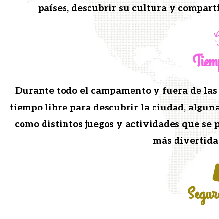
país­es, des­cubrir su cul­tura y com­par
Tiem
Durante todo el cam­pa­men­to y fuera de las h
tiem­po libre para des­cubrir la ciu­dad, algu­
como dis­tin­tos jue­gos y activi­dades que se 
más diver­ti­da
Segur