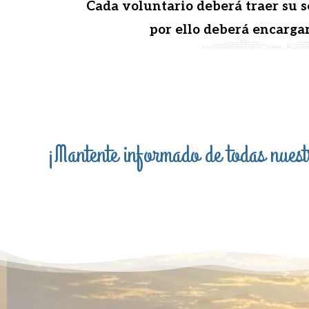
Cada vol­un­tario deberá traer su s
por ello deberá encar­gar
¡Mantente informado de todas nues