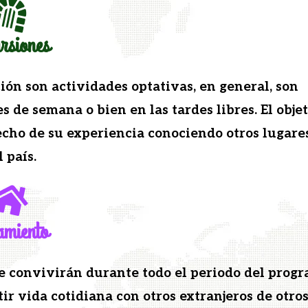
rsiones
ión son activi­dades opta­ti­vas, en gen­er­al, son
s de sem­ana o bien en las tardes libres. El obje­t
­cho de su expe­ri­en­cia cono­cien­do otros lugare
l país.
amiento
de con­vivirán durante todo el peri­o­do del pro­gr
ir vida cotid­i­ana con otros extran­jeros de otro