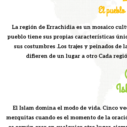
El pueblo 
La región de Errachidia es un mosaico cul­tur
pueblo tiene sus propias car­ac­terís­ti­cas úni­c
sus cos­tum­bres .Los tra­jes y peina­dos de
difieren de un lugar a otro Cada regió
Is
El Islam dom­i­na el modo de vida. Cin­co ve
mezquitas cuan­do es el momen­to de la oració