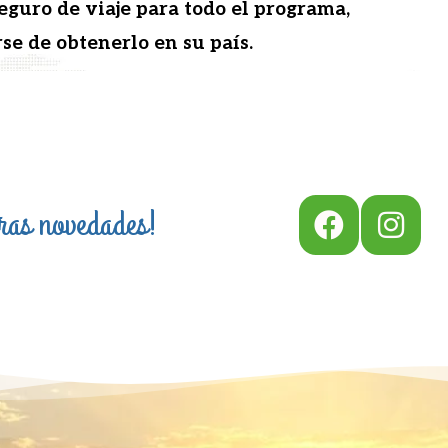
eguro de via­je para todo el pro­gra­ma,
se de obten­er­lo en su país.
tras novedades!