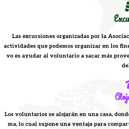
Excu
Las excur­siones orga­ni­zadas por la Aso­ciac
activi­dades que podemos orga­ni­zar en los fine
vo es ayu­dar al vol­un­tario a sacar más prove
de
Aloj
Los vol­un­tar­ios se alo­jarán en una casa, don
ma, lo cual supone una ven­ta­ja para com­par­t