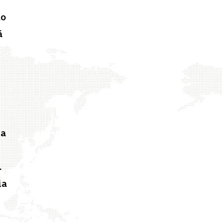
do
á
la
.
ia