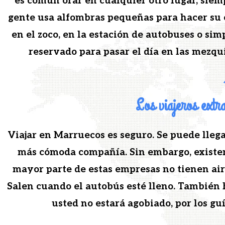
es común orar en cualquier otro lugar, siem­p
gente usa alfom­bras pequeñas para hac­er su o
en el zoco, en la estación de auto­bus­es o sim
reser­va­do para pasar el día en las mezqui
Los viajeros extr
Via­jar en Mar­rue­cos es seguro. Se puede lle­g
más cómo­da com­pañía. Sin embar­go, exis­te
may­or parte de estas empre­sas no tienen aire
Salen cuan­do el auto­bús esté lleno. Tam­bién 
ust­ed no estará ago­b­i­a­do, por los 