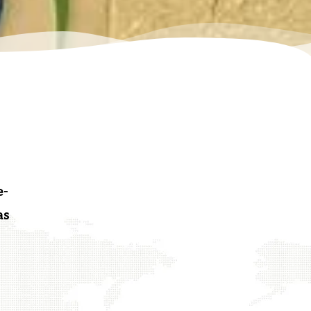
e­
as