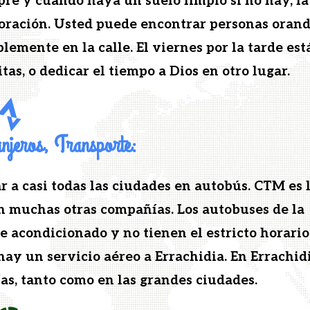
re y cuan­do haya un sue­lo limpio si no hay, la
ración. Ust­ed puede encon­trar per­sonas oran­
­ple­mente en la calle. El viernes por la tarde est
tas, o dedicar el tiem­po a Dios en otro lugar.
anjeros, Transporte:
ar a casi todas las ciu­dades en auto­bús. CTM es 
n muchas otras com­pañías. Los auto­bus­es de la
 acondi­ciona­do y no tienen el estric­to horario
hay un ser­vi­cio aéreo a Errachidia. En Errachid
guías, tan­to como en las grandes ciudades.