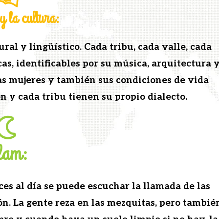
y la cultura:
­al y lingüís­ti­co. Cada tribu, cada valle, cada
as, iden­ti­fi­ca­bles por su músi­ca, arqui­tec­tura 
 las mujeres y tam­bién sus condi­ciones de vida
n y cada tribu tienen su pro­pio dialecto.
lam:
ces al día se puede escuchar la lla­ma­da de las
n. La gente reza en las mezquitas, pero tam­bié