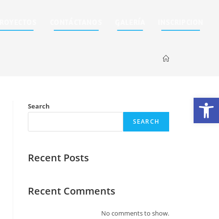
ROYECTOS
CONTÁCTANOS
GALERÍA
INSCRIPCION
Op
Search
SEARCH
Recent Posts
Recent Comments
No comments to show.